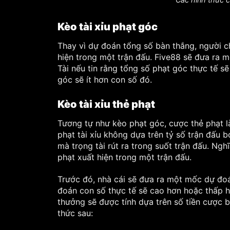
Kèo tài xỉu phạt góc
Thay vì dự đoán tổng số bàn thắng, người c
hiện trong một trận đấu. Five88 sẽ đưa ra 
Tài nếu tin rằng tổng số phạt góc thực tế sẽ
góc sẽ ít hơn con số đó.
Kèo tài xỉu thẻ phạt
Tương tự như kèo phạt góc, cược thẻ phạt là
phạt tài xỉu không dựa trên tỷ số trận đấu 
mà trọng tài rút ra trong suốt trận đấu. Ng
phạt xuất hiện trong một trận đấu.
Trước đó, nhà cái sẽ đưa ra một mốc dự đoá
đoán con số thực tế sẽ cao hơn hoặc thấp 
thưởng sẽ được tính dựa trên số tiền cược b
thức sau: