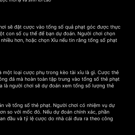
hơi sẽ đặt cược vào tổng số quả phạt góc được thực
một con số cụ thể để bạn dự đoán. Người chơi chọn
 nhiều hơn, hoặc chọn Xỉu nếu tin rằng tổng số phạt
 một loại cược phụ trong kèo tài xỉu là gì. Cược thẻ
bóng đá mà hoàn toàn tập trung vào tổng số thẻ phạt
hĩa là người chơi sẽ dự đoán xem tổng số lượng thẻ
n về tổng số thẻ phạt. Người chơi có nhiệm vụ dự
hơn so với mốc đó. Nếu dự đoán chính xác, phần
an đầu và tỷ lệ cược do nhà cái đưa ra theo công