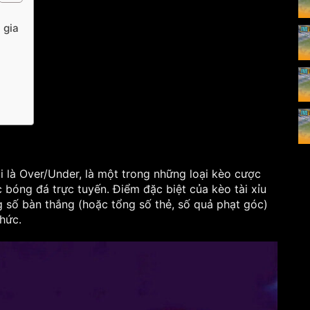
 gia
ọi là Over/Under, là một trong những loại kèo cược
 bóng đá trực tuyến. Điểm đặc biệt của kèo tài xỉu
g số bàn thắng (hoặc tổng số thẻ, số quả phạt góc)
thức.