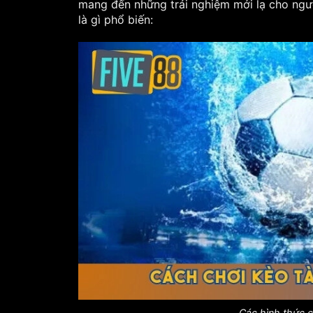
mang đến những trải nghiệm mới lạ cho người
là gì phổ biến:
Các hình thức c