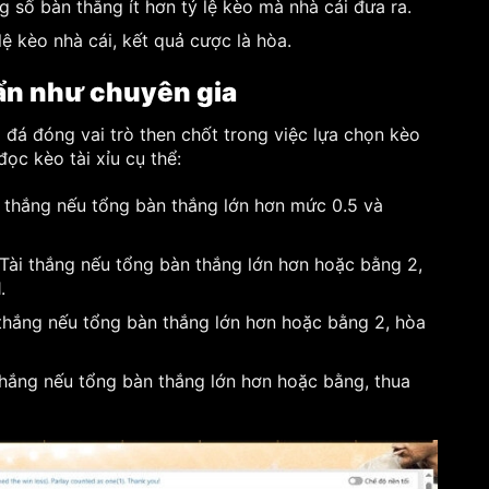
g số bàn thắng ít hơn tỷ lệ kèo mà nhà cái đưa ra.
ệ kèo nhà cái, kết quả cược là hòa.
uẩn như chuyên gia
g đá đóng vai trò then chốt trong việc lựa chọn kèo
ọc kèo tài xỉu cụ thể:
ài thắng nếu tổng bàn thắng lớn hơn mức 0.5 và
, Tài thắng nếu tổng bàn thắng lớn hơn hoặc bằng 2,
.
i thắng nếu tổng bàn thắng lớn hơn hoặc bằng 2, hòa
 thắng nếu tổng bàn thắng lớn hơn hoặc bằng, thua