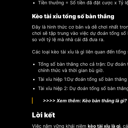
Tiền thưởng = Số tiền đã đặt cược x Tỷ l
Kèo tài xỉu tổng số bàn thắng
Đây là hình thức cơ bản và dễ chơi nhất tron
chơi sẽ tập trung vào việc dự đoán tổng số 
so với tỷ lệ mà nhà cái đã đưa ra.
Các loại kèo tài xỉu là gì liên quan đến tổng
Tổng số bàn thắng cho cả trận: Dự đoán 
chính thức và thời gian bù giờ.
Tài xỉu hiệp 1:Dự đoán tổng số bàn thắng 
Tài xỉu hiệp 2: Dự đoán tổng số bàn thắng
>>>> Xem thêm:
Kèo bàn thắng là gì?
Lời kết
Việc nắm vững khái niệm
kèo tài xỉu là gì
, c